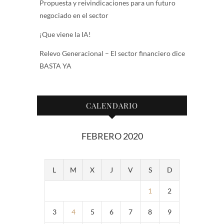
Propuesta y reivindicaciones para un futuro
negociado en el sector
¡Que viene la IA!
Relevo Generacional – El sector financiero dice
BASTA YA
CALENDARIO
FEBRERO 2020
L
M
X
J
V
S
D
1
2
3
4
5
6
7
8
9