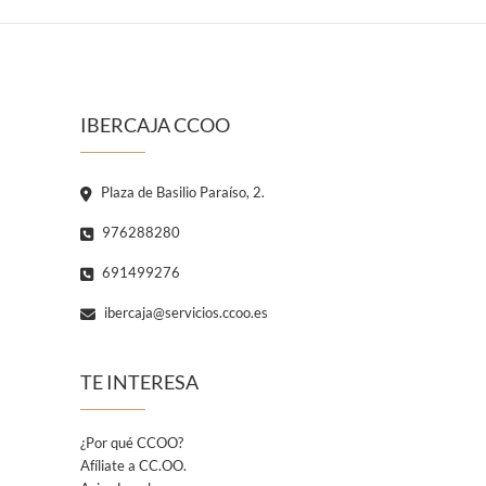
IBERCAJA CCOO
Plaza de Basilio Paraíso, 2.
976288280
691499276
ibercaja@servicios.ccoo.es
TE INTERESA
¿Por qué CCOO?
Afíliate a CC.OO.