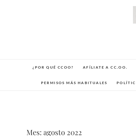
Saltar
al
contenido
¿POR QUÉ CCOO?
AFÍLIATE A CC.OO.
PERMISOS MÁS HABITUALES
POLÍTI
Mes:
agosto 2022