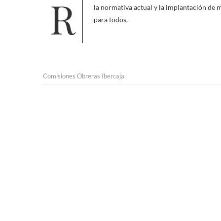
Reproducimos el correo que hemos enviado para reclamar la correcta aplicación del R.D.L. 14/2022, la modificación
la normativa actual y la implantación de
para todos.
Comisiones Obreras Ibercaja