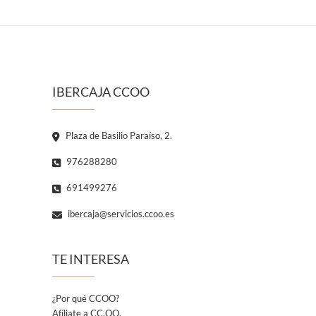
IBERCAJA CCOO
Plaza de Basilio Paraíso, 2.
976288280
691499276
ibercaja@servicios.ccoo.es
TE INTERESA
¿Por qué CCOO?
Afíliate a CC.OO.