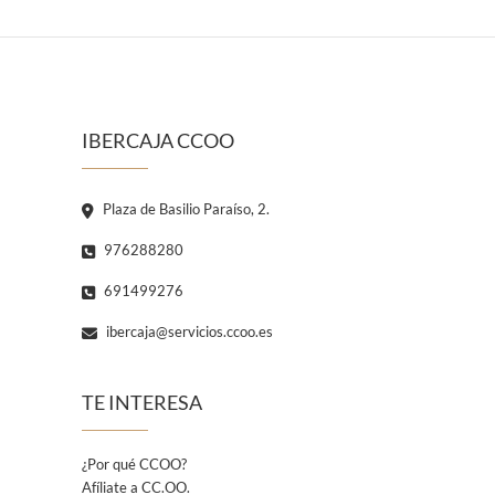
IBERCAJA CCOO
Plaza de Basilio Paraíso, 2.
976288280
691499276
ibercaja@servicios.ccoo.es
TE INTERESA
¿Por qué CCOO?
Afíliate a CC.OO.