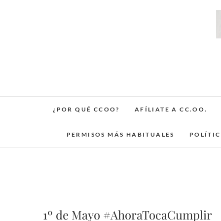
Saltar
al
contenido
¿POR QUÉ CCOO?
AFÍLIATE A CC.OO.
PERMISOS MÁS HABITUALES
POLÍTI
1º de Mayo #AhoraTocaCumplir