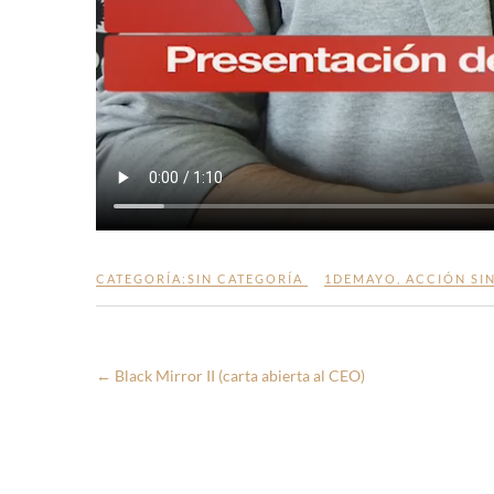
CATEGORÍA:
SIN CATEGORÍA
1DEMAYO
,
ACCIÓN SI
←
Black Mirror II (carta abierta al CEO)