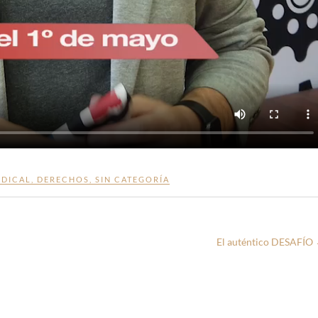
NDICAL
,
DERECHOS
,
SIN CATEGORÍA
El auténtico DESAFÍO