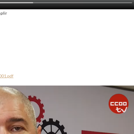
plir
001.pdf