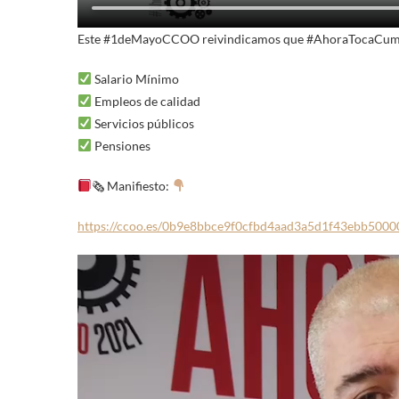
Este #1deMayoCCOO reivindicamos que #AhoraTocaCum
Salario Mínimo
Empleos de calidad
Servicios públicos
Pensiones
🗞 Manifiesto:
https://ccoo.es/0b9e8bbce9f0cfbd4aad3a5d1f43ebb5000