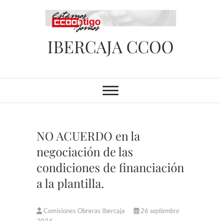
Saltar
al
contenido
IBERCAJA CCOO
NO ACUERDO en la
negociación de las
condiciones de financiación
a la plantilla.
Comisiones Obreras Ibercaja
26 septiembre
2024