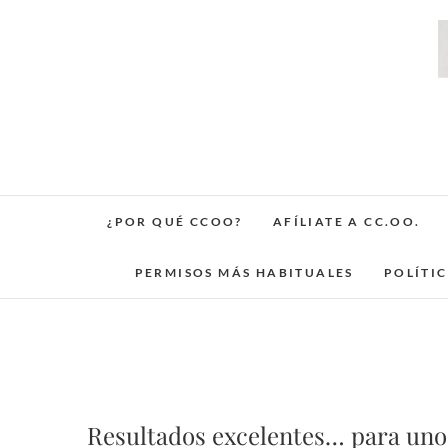
Saltar
al
contenido
¿POR QUÉ CCOO?
AFÍLIATE A CC.OO.
PERMISOS MÁS HABITUALES
POLÍTI
Resultados excelentes… para uno