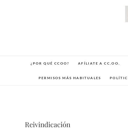
Saltar
al
contenido
¿POR QUÉ CCOO?
AFÍLIATE A CC.OO.
PERMISOS MÁS HABITUALES
POLÍTI
Reivindicación