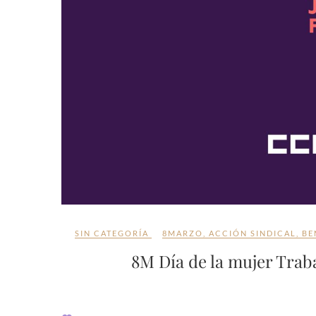
SIN CATEGORÍA
8MARZO
,
ACCIÓN SINDICAL
,
BE
8M Día de la mujer Traba