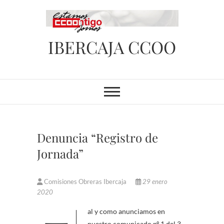
Saltar
al
contenido
IBERCAJA CCOO
Denuncia “Registro de
Jornada”
Comisiones Obreras Ibercaja
29 enero
2020
nuestro comunicado nº 1 del 3