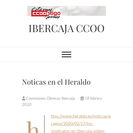
Saltar
al
contenido
IBERCAJA CCOO
Noticas en el Heraldo
Comisiones Obreras Ibercaja
18 febrero
2020
https://www.heraldo.es/noticias/a
ragon/2020/02/17/los-
sindicatos-en-ibercaja-piden-