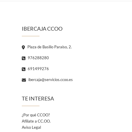
IBERCAJA CCOO
Plaza de Basilio Paraíso, 2.
976288280
691499276
ibercaja@servicios.ccoo.es
TE INTERESA
¿Por qué CCOO?
Afíliate a CC.OO.
Aviso Legal