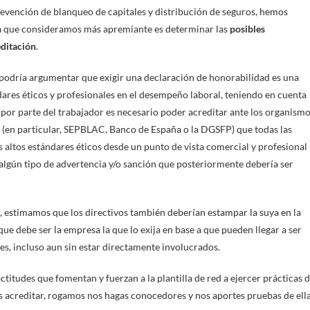
revención de blanqueo de capitales y distribución de seguros, hemos
 La que consideramos más apremiante es determinar las
posibles
editación
.
 podría argumentar que exigir una declaración de honorabilidad es una
res éticos y profesionales en el desempeño laboral, teniendo en cuenta
a por parte del trabajador es necesario poder acreditar ante los organism
 (en particular, SEPBLAC, Banco de España o la DGSFP) que todas las
s altos estándares éticos desde un punto de vista comercial y profesional
 algún tipo de advertencia y/o sanción que posteriormente debería ser
, estimamos que los directivos también deberían estampar la suya en la
e debe ser la empresa la que lo exija en base a que pueden llegar a ser
es, incluso aun sin estar directamente involucrados.
actitudes que fomentan y fuerzan a la plantilla de red a ejercer prácticas 
 acreditar, rogamos nos hagas conocedores y nos aportes pruebas de ell