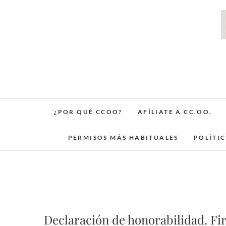
Saltar
al
contenido
¿POR QUÉ CCOO?
AFÍLIATE A CC.OO.
PERMISOS MÁS HABITUALES
POLÍTI
Declaración de honorabilidad. Fir