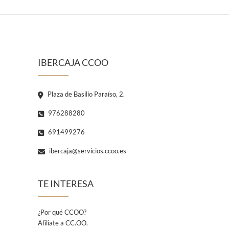
IBERCAJA CCOO
Plaza de Basilio Paraíso, 2.
976288280
691499276
ibercaja@servicios.ccoo.es
TE INTERESA
¿Por qué CCOO?
Afíliate a CC.OO.