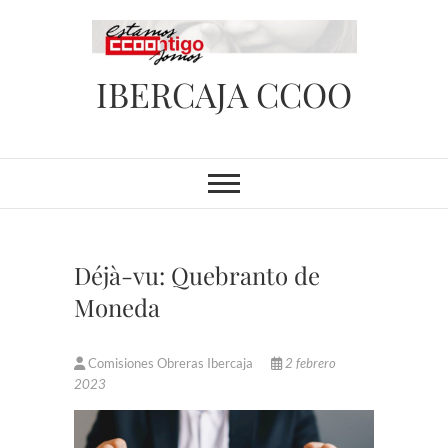
Saltar
al
contenido
IBERCAJA CCOO
Déjà-vu: Quebranto de
Moneda
Comisiones Obreras Ibercaja
2 febrero
2023